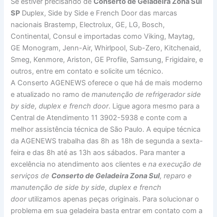
Se estiver precisando de
Conserto de Geladeira Zona Sul
SP
Duplex, Side by Side e French Door das marcas
nacionais Brastemp, Electrolux, GE, LG, Bosch,
Continental, Consul e importadas como Viking, Maytag,
GE Monogram, Jenn-Air, Whirlpool, Sub-Zero, Kitchenaid,
Smeg, Kenmore, Ariston, GE Profile, Samsung, Frigidaire, e
outros, entre em contato e solicite um técnico.
A Conserto AGENEWS oferece o que há de mais moderno
e atualizado no ramo de
manutenção de refrigerador side
by side, duplex e french door
. Ligue agora mesmo para a
Central de Atendimento 11 3902-5938 e conte com a
melhor assistência técnica de São Paulo. A equipe técnica
da AGENEWS trabalha das 8h as 18h de segunda a sexta-
feira e das 8h até as 13h aos sábados. Para manter a
excelência no atendimento aos clientes e
na execução de
serviços de
Conserto de Geladeira Zona Sul
, reparo e
manutenção de side by side, duplex e french
door
utilizamos apenas peças originais. Para solucionar o
problema em sua geladeira basta entrar em contato com a