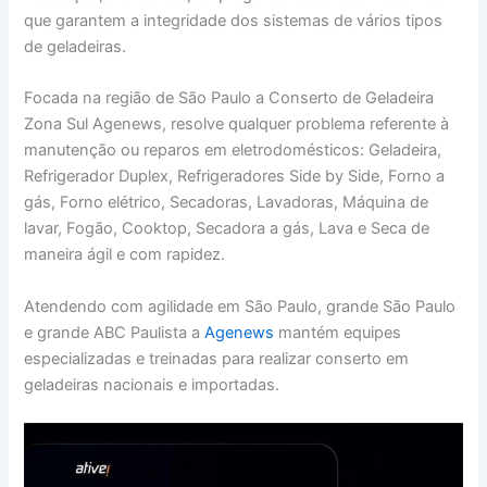
que garantem a integridade dos sistemas de vários tipos
de geladeiras.
Focada na região de São Paulo a Conserto de Geladeira
Zona Sul Agenews, resolve qualquer problema referente à
manutenção ou reparos em eletrodomésticos: Geladeira,
Refrigerador Duplex, Refrigeradores Side by Side, Forno a
gás, Forno elétrico, Secadoras, Lavadoras, Máquina de
lavar, Fogão, Cooktop, Secadora a gás, Lava e Seca de
maneira ágil e com rapidez.
Atendendo com agilidade em São Paulo, grande São Paulo
e grande ABC Paulista a
Agenews
mantém equipes
especializadas e treinadas para realizar conserto em
geladeiras nacionais e importadas.