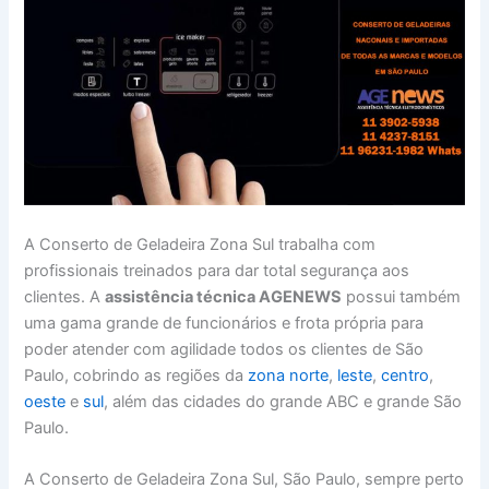
A Conserto de Geladeira Zona Sul trabalha com
profissionais treinados para dar total segurança aos
clientes. A
assistência técnica AGENEWS
possui também
uma gama grande de funcionários e frota própria para
poder atender com agilidade todos os clientes de São
Paulo, cobrindo as regiões da
zona norte
,
leste
,
centro
,
oeste
e
sul
, além das cidades do grande ABC e grande São
Paulo.
A Conserto de Geladeira Zona Sul, São Paulo, sempre perto